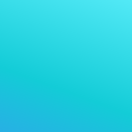
دفع QR سريع