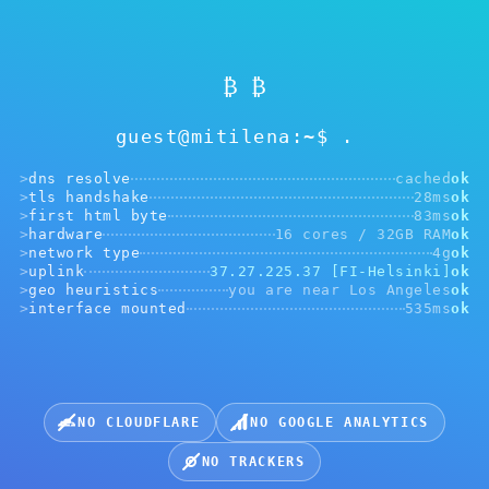
₿ ₿
guest@mitilena:~$
>
dns resolve
cached
ok
>
tls handshake
28ms
ok
>
first html byte
83ms
ok
>
hardware
16 cores / 32GB RAM
ok
>
network type
4g
ok
فقط لرموز QR من Mitilena Pay
>
uplink
37.27.225.37 [FI-Helsinki]
ok
>
geo heuristics
you are near Los Angeles
ok
لا تقترب كثيراً. يكفي من 50 سم إلى متر. اضغط الزر أعلاه إذا
>
interface mounted
535ms
ok
لم تعمل الكاميرا.
الكاميرا المفضّلة:
NO CLOUDFLARE
NO GOOGLE ANALYTICS
رفع صورة برمز QR
NO TRACKERS